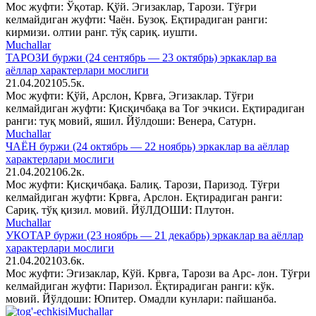
Мос жуфти: Ўқотар. Қўй. Эгизаклар, Тарози. Тўғри
келмайдиган жуфти: Чаён. Бузоқ. Еқтирадиган ранги:
кирмизи. олтии ранг. тўқ сариқ. иушти.
Muchallar
ТАРОЗИ буржи (24 сентябрь — 23 октябрь) эркаклар ва
аёллар характерлари мослиги
21.04.2021
0
5.5к.
Мос жуфти: Қўй, Арслон, Крвға, Эгизаклар. Тўғри
келмайдиган жуфти: Қисқичбақа ва Тоғ эчкиси. Еқтирадиган
ранги: туқ мовий, яшил. Йўлдоши: Венера, Сатурн.
Muchallar
ЧАЁН буржи (24 октябрь — 22 ноябрь) эркаклар ва аёллар
характерлари мослиги
21.04.2021
0
6.2к.
Мос жуфти: Қисқичбақа. Балиқ. Тарози, Паризод. Тўғри
келмайдиган жуфти: Крвға, Арслон. Еқтирадиган ранги:
Сариқ. тўқ қизил. мовий. ЙўЛДОШИ: Плутон.
Muchallar
УКОТАР буржи (23 ноябрь — 21 декабрь) эркаклар ва аёллар
характерлари мослиги
21.04.2021
0
3.6к.
Мос жуфти: Эгизаклар, Кўй. Крвға, Тарози ва Арс- лон. Тўғри
келмайдиган жуфти: Паризол. Ёқтирадиган ранги: кўк.
мовий. Йўлдоши: Юпитер. Омадли кунлари: пайшанба.
Muchallar