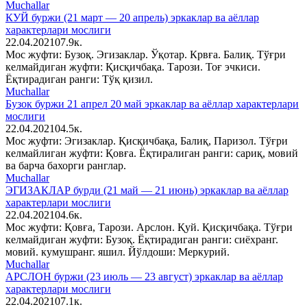
Muchallar
КУЙ буржи (21 март — 20 апрель) эркаклар ва аёллар
характерлари мослиги
22.04.2021
0
7.9к.
Мос жуфти: Бузоқ. Эгизаклар. Ўқотар. Крвға. Балиқ. Тўғри
келмайдиган жуфти: Қисқичбақа. Тарози. Тоғ эчкиси.
Ёқтирадиган ранги: Тўқ қизил.
Muchallar
Бузок буржи 21 апрел 20 май эркаклар ва аёллар характерлари
мослиги
22.04.2021
0
4.5к.
Мос жуфти: Эгизаклар. Қисқичбақа, Балиқ, Паризол. Тўғри
келмайлиган жуфти: Қовға. Ёқтиралиган ранги: сариқ, мовий
ва барча бахорги ранглар.
Muchallar
ЭГИЗАКЛАР бурди (21 май — 21 июнь) эркаклар ва аёллар
характерлари мослиги
22.04.2021
0
4.6к.
Мос жуфти: Қовға, Тарози. Арслон. Қуй. Қисқичбақа. Тўғри
келмайдиган жуфти: Бузоқ. Ёқтирадиган ранги: сиёхранг.
мовий. кумушранг. яшил. Йўлдоши: Меркурий.
Muchallar
АРСЛОН буржи (23 июль — 23 август) эркаклар ва аёллар
характерлари мослиги
22.04.2021
0
7.1к.