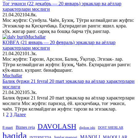
Тог эчкиси (22 декабрь — 20 январь) эркаклар ва аёллар
характерлари мослиги
21.04.2021
0
4.8к.
Мос жуфти: Сунбула. Чаён, Бузоқ. Тўғри келмайдиган жуфти:
Эгизаклар ва Қисқичбақа. Ёқтирадиган ранги: яшил. қора.
кўк. жигар ранг. сариқ ва бошқа барча тўқ ранглар.
Muchallar
ҚОВҒА (21 январь — 20 февраль) эркаклар ва аёллар
характерлари мослиги
21.04.2021
0
1.3к.
Мос жуфти: Тарози, Арслон, Балиқ, Ўқотар, Эгизак- лар.
Тўғри келмайдиган жуфти: Бузоқ, Чаён. Ёқтирадиган ранги:
кўк-яшил. кулранг. бинафшаранг.
Muchallar
Балик буржи 21 fevral 20 mart эркаклар ва аёллар характерлари
мослиги
21.04.2021
0
5.3к.
Балик буржи 21 fevral 20 mart эркаклар ва аёллар характерлари
мослиги Мос жуфти: паризод, ёй. қисқичбақа, тоғ эчкиси,
чаён. Тўғри келмайдиган жуфти: тарози ва эгизаклар.
Пагинация
1
2
3
Далее
записей
DAVOLASH
Biznes reja
8 mart
diplom ishi
DOST SHERLAR
haqida
MANOLI
MAQOLLAR
Ismlar manosi
INTERNETDA