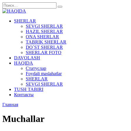
Перейти
Search
к
for:
содержанию
SHERLAR
SEVGI SHERLAR
HAZIL SHERLAR
ONA SHERLAR
TABRIK SHERLAR
DO`ST SHERLAR
SHERLAR FOTO
DAVOLASH
HAQIDA
Cтатуслар
Foydali maslahatlar
SHERLAR
SEVGI SHERLAR
TUSH TABIRI
Контакты
Главная
Muchallar