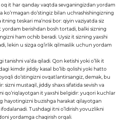
i oq it har qanday vaqtda sevganingizdan yordam
ida ko’rmagan do’stingiz bilan uchrashishingizning
itning teskari ma’nosi bor: qiyin vaziyatda siz
t yordam berishdan bosh tortadi, balki sizning
gizni ham ochib beradi. Uysiz it sizning yaxshi
adi, lekin u sizga og’irlik qilmaslik uchun yordam
 tanishni va’da qiladi. Qon ketishi yoki o’lik it
dagi kimdir jiddiy kasal bo’lib qolishi yoki hatto
 oyoqli do’stingizni ovqatlantirsangiz, demak, bu
 sizni mustaqil, jiddiy shaxs sifatida sevish va
i qo’riqlayotgan it yaxshi belgidir: yuqori kuchlar
ning hayotingizni buzishga harakat qilayotgan
fodalanadi. Tushdagi itni o’ldirish yovuzlikni
doni yordamga chaqirish orqali.