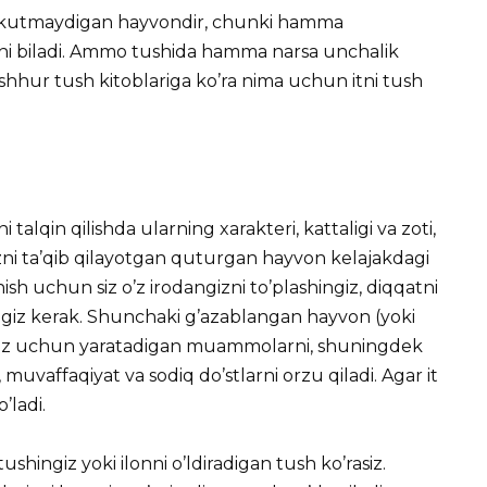
i kutmaydigan hayvondir, chunki hamma
gini biladi. Ammo tushida hamma narsa unchalik
hhur tush kitoblariga ko’ra nima uchun itni tush
 talqin qilishda ularning xarakteri, kattaligi va zoti,
izni ta’qib qilayotgan quturgan hayvon kelajakdagi
sh uchun siz o’z irodangizni to’plashingiz, diqqatni
ingiz kerak. Shunchaki g’azablangan hayvon (yoki
 siz uchun yaratadigan muammolarni, shuningdek
, muvaffaqiyat va sodiq do’stlarni orzu qiladi. Agar it
’ladi.
tushingiz yoki ilonni o’ldiradigan tush ko’rasiz.