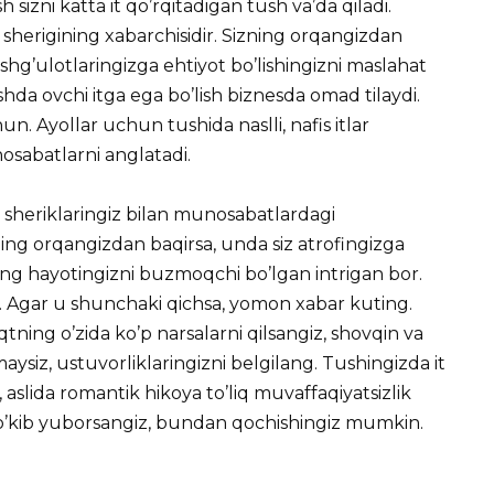
 sizni katta it qo’rqitadigan tush va’da qiladi.
herigining xabarchisidir. Sizning orqangizdan
hg’ulotlaringizga ehtiyot bo’lishingizni maslahat
shda ovchi itga ega bo’lish biznesda omad tilaydi.
. Ayollar uchun tushida naslli, nafis itlar
sabatlarni anglatadi.
sh sheriklaringiz bilan munosabatlardagi
zning orqangizdan baqirsa, unda siz atrofingizga
ning hayotingizni buzmoqchi bo’lgan intrigan bor.
ng. Agar u shunchaki qichsa, yomon xabar kuting.
aqtning o’zida ko’p narsalarni qilsangiz, shovqin va
aysiz, ustuvorliklaringizni belgilang. Tushingizda it
aslida romantik hikoya to’liq muvaffaqiyatsizlik
 to’kib yuborsangiz, bundan qochishingiz mumkin.