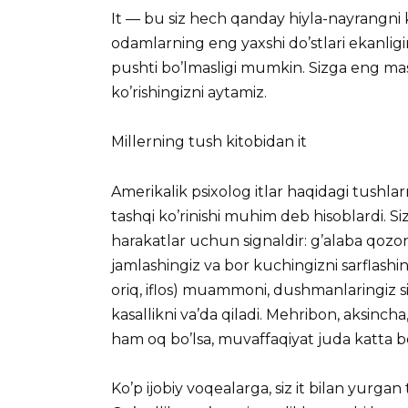
It — bu siz hech qanday hiyla-nayrangn
odamlarning eng yaxshi do’stlari ekanli
pushti bo’lmasligi mumkin. Sizga eng mas
ko’rishingizni aytamiz.
Millerning tush kitobidan it
Amerikalik psixolog itlar haqidagi tushlarni
tashqi ko’rinishi muhim deb hisoblardi. S
harakatlar uchun signaldir: g’alaba qozoni
jamlashingiz va bor kuchingizni sarflash
oriq, iflos) muammoni, dushmanlaringiz
kasallikni va’da qiladi. Mehribon, aksincha
ham oq bo’lsa, muvaffaqiyat juda katta bo
Ko’p ijobiy voqealarga, siz it bilan yurgan 