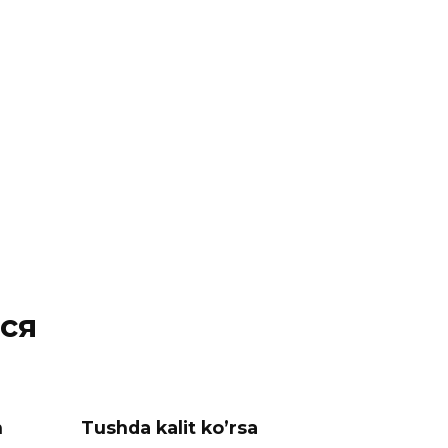
ся
n
Tushda kalit ko’rsa