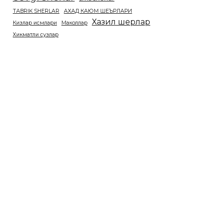
TABRIK SHERLAR
АХАД КАЮМ ШЕЪРЛАРИ
Хазил шерлар
Кизлар исмлари
Маколлар
Хикматли сузлар