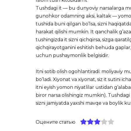
Islom tush kitobidan it
Tushdagi it — bu dunyoviy narsalarga moy
gunohkor odamning aksi, kaltak — yomon fe
tushida buni qilgan bo’lsa, sizni haqiqat
harakat qilishi mumkin. It qanchalik g’a
tushingizda it sizni qichqirsa, sizga qarat
qichqirayotganini eshitish behuda gaplar
uchun pushaymonlik belgisidir.
Itni sotib olish ogohlantiradi: moliyaviy 
bo’ladi. Xiyonat va xiyonat, siz it sutini
itni eyish yomon niyatlilar ustidan g’ala
biror narsa olishingiz mumkin). Tushdagi i
sizni jamiyatda yaxshi mavqe va boylik 
Оцените статью