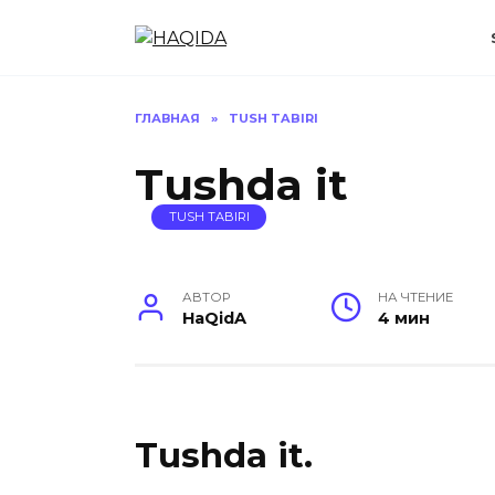
Перейти
к
содержанию
ГЛАВНАЯ
»
TUSH TABIRI
Tushda it
TUSH TABIRI
АВТОР
НА ЧТЕНИЕ
HaQidA
4 мин
Tushda it.