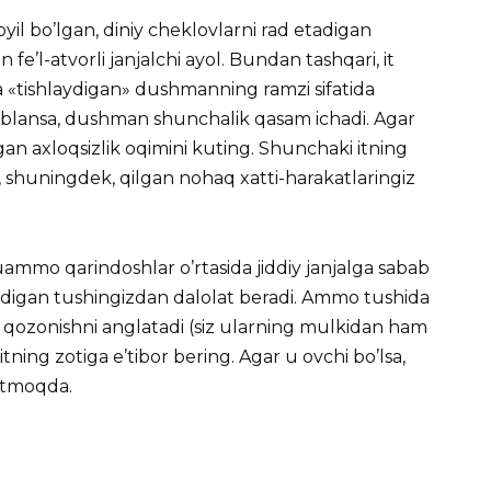
il bo’lgan, diniy cheklovlarni rad etadigan
’l-atvorli janjalchi ayol. Bundan tashqari, it
da «tishlaydigan» dushmanning ramzi sifatida
zablansa, dushman shunchalik qasam ichadi. Agar
ilgan axloqsizlik oqimini kuting. Shunchaki itning
, shuningdek, qilgan nohaq xatti-harakatlaringiz
muammo qarindoshlar o’rtasida jiddiy janjalga sabab
 ichadigan tushingizdan dalolat beradi. Ammo tushida
ba qozonishni anglatadi (siz ularning mulkidan ham
tning zotiga e’tibor bering. Agar u ovchi bo’lsa,
kutmoqda.