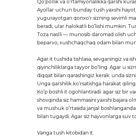
Qo’pollik va o’rtamiyonalikka qarshi kurash
Ayollar uchun bunday tush yaxshi hayot s
yugurayotgan qonxo’r sizning sevimli mas
beradi, ular halokatli bo’lishi mumkin. Tu
Toza naslli — munosib daromad olish uchun
beparvo, xushchaqchaq odam bilan muno
Agar it tushida tishlasa, sevganingiz va i
qiyinchiliklarga tayyor bo’ling. Agar u si
diqqat bilan qarashingiz kerak: unda siz
Unga qarshilik ko’rsatishga harakat qili
Ko’p boshli it ogohlantiradi: agar siz bir v
shovqinda siz hammasini yaxshi bajara olm
va mushuk o’rtasida janjal boshlanganda, 
bilan tugaydi. Agar siz hayvonlarga suv
Vanga tush kitobidan it.