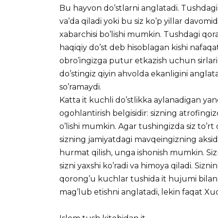
Bu hayvon do’stlarni anglatadi. Tushdag
va’da qiladi yoki bu siz ko’p yillar davom
xabarchisi bo’lishi mumkin. Tushdagi qora 
haqiqiy do’st deb hisoblagan kishi nafaqa
obro’ingizga putur etkazish uchun sirlarin
do’stingiz qiyin ahvolda ekanligini anglat
so’ramaydi.
Katta it kuchli do’stlikka aylanadigan yangi
ogohlantirish belgisidir: sizning atrofingiz
o’lishi mumkin. Agar tushingizda siz to’rt
sizning jamiyatdagi mavqeingizning aksidir:
hurmat qilish, unga ishonish mumkin. Sizn
sizni yaxshi ko’radi va himoya qiladi. Siz
qorong’u kuchlar tushida it hujumi bilan i
mag’lub etishni anglatadi, lekin faqat Xu