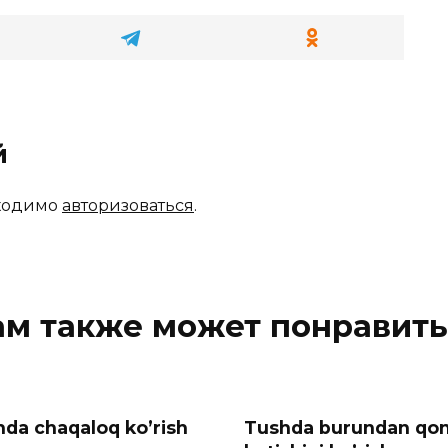
й
бходимо
авторизоваться
.
ам также может понравить
da chaqaloq ko’rish
Tushda burundan qo