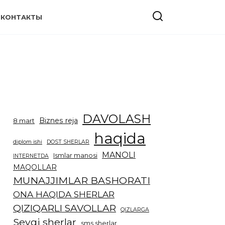
КОНТАКТЫ
DAVOLASH
Biznes reja
8 mart
haqida
diplom ishi
DOST SHERLAR
MANOLI
Ismlar manosi
INTERNETDA
MAQOLLAR
MUNAJJIMLAR BASHORATI
ONA HAQIDA SHERLAR
QIZIQARLI SAVOLLAR
QIZLARGA
Sevgi sherlar
sms sherlar