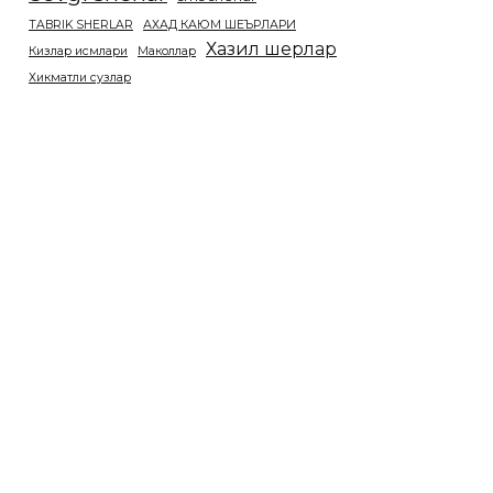
TABRIK SHERLAR
АХАД КАЮМ ШЕЪРЛАРИ
Хазил шерлар
Кизлар исмлари
Маколлар
Хикматли сузлар