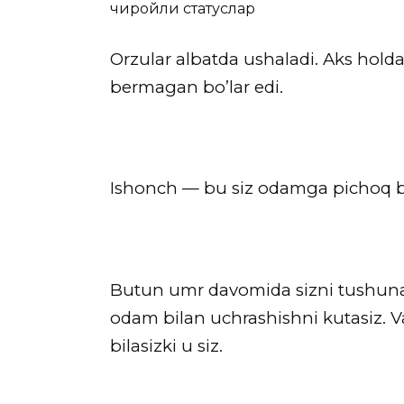
чиройли статуслар
Orzular albatda ushaladi. Aks holda,
bermagan bo’lar edi.
Ishonch — bu siz odamga pichoq be
Butun umr davomida sizni tushunad
odam bilan uchrashishni kutasiz. V
bilasizki u siz.