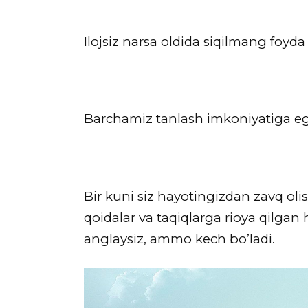
Ilojsiz narsa oldida siqilmang foyd
Barchamiz tanlash imkoniyatiga ega
Bir kuni siz hayotingizdan zavq ol
qoidalar va taqiqlarga rioya qilgan
anglaysiz, ammo kech bo’ladi.