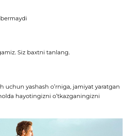
a bermaydi
miz. Siz baxtni tanlang.
ish uchun yashash o’rniga, jamiyat yaratgan
 holda hayotingizni o’tkazganingizni