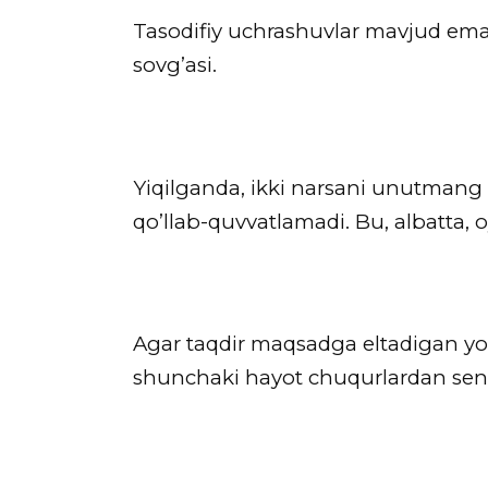
Tasodifiy uchrashuvlar mavjud emas.
sovg’asi.
Yiqilganda, ikki narsani unutmang —
qo’llab-quvvatlamadi. Bu, albatta
Agar taqdir maqsadga eltadigan yo’
shunchaki hayot chuqurlardan seni