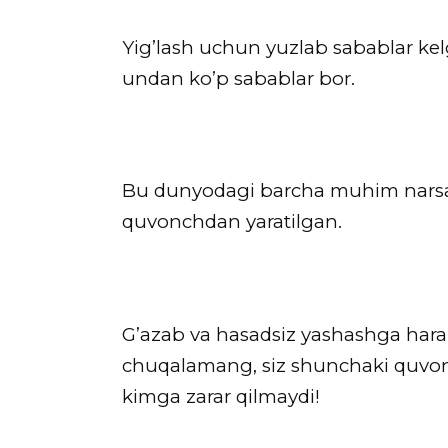
Yig’lash uchun yuzlab sabablar k
undan ko’p sabablar bor.
Bu dunyodagi barcha muhim nars
quvonchdan yaratilgan.
G’azab va hasadsiz yashashga haraka
chuqalamang, siz shunchaki quvo
kimga zarar qilmaydi!