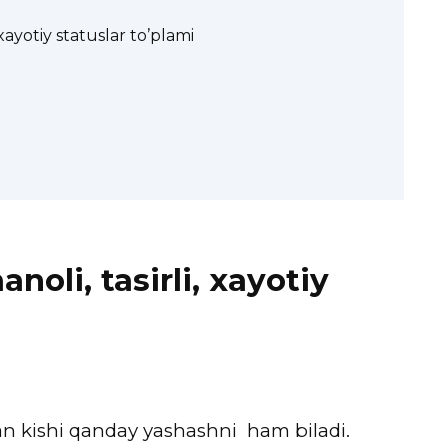
ayotiy statuslar to’plami
oli, tasirli, xayotiy
an kishi qanday yashashni ham biladi.