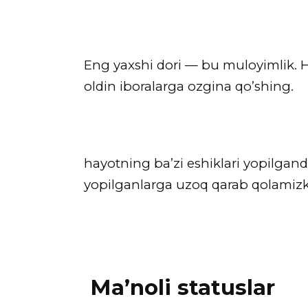
Eng yaxshi dori — bu muloyimlik. H
oldin iboralarga ozgina qo’shing.
hayotning ba’zi eshiklari yopilgan
yopilganlarga uzoq qarab qolamizki
Ma’noli statuslar