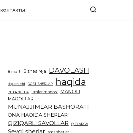
КОНТАКТЫ
DAVOLASH
Biznes reja
8 mart
haqida
diplom ishi
DOST SHERLAR
MANOLI
Ismlar manosi
INTERNETDA
MAQOLLAR
MUNAJJIMLAR BASHORATI
ONA HAQIDA SHERLAR
QIZIQARLI SAVOLLAR
QIZLARGA
Sevgi sherlar
sms sherlar