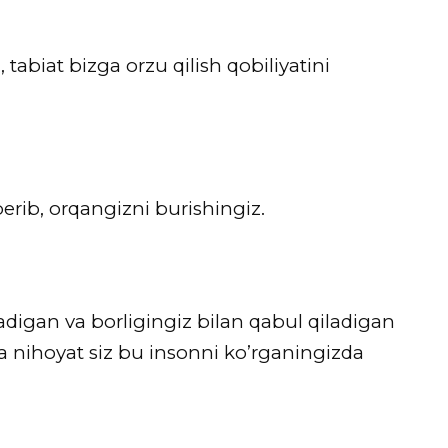
 tabiat bizga orzu qilish qobiliyatini
rib, orqangizni burishingiz.
igan va borligingiz bilan qabul qiladigan
a nihoyat siz bu insonni ko’rganingizda