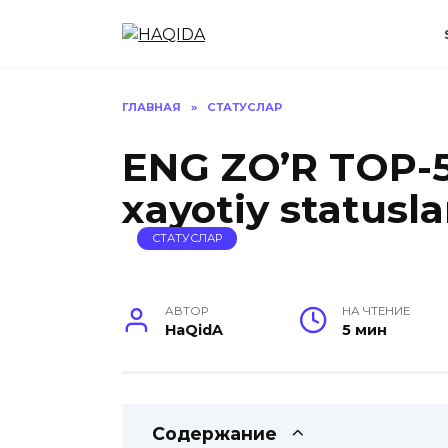
Перейти
к
содержанию
ГЛАВНАЯ
»
CТАТУСЛАР
ENG ZO’R TOP-50
xayotiy statusla
CТАТУСЛАР
АВТОР
НА ЧТЕНИЕ
HaQidA
5 мин
Содержание