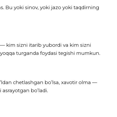
 Bu yoki sinov, yoki jazo yoki taqdirning
 kim sizni itarib yubordi va kim sizni
, oyoqqa turganda foydasi tegishi mumkun.
ldan chetlashgan bo’lsa, xavotir olma —
 asrayotgan bo’ladi.