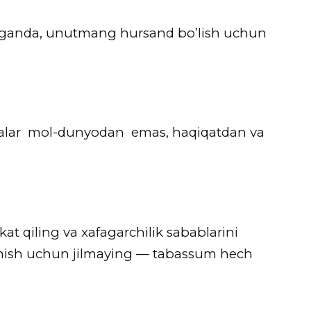
elganda, unutmang hursand bo’lish uchun
alar mol-dunyodan emas, haqiqatdan va
t qiling va xafagarchilik sabablarini
nish uchun jilmaying — tabassum hech